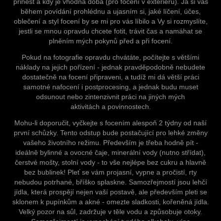
přinést a kdy je vhodná doba (pro focení v exteriéru). Já si vás
během povídání prohlédnu a ujasním si, jaké líčení, účes,
oblečení a styl focení by se mi pro vás líbilo a Vy si rozmyslíte,
jestli se mnou opravdu chcete fotit, trávit čas a namáhat se
plněním mých pokynů před a při focení.
Pokud na fotografie opravdu chvátáte, počítejte s většími
náklady na jejich pořízení - jednak pravděpodobně nebudete
dostatečně na focení připraveni, a tudíž mi dá větší práci
samotné nafocení i postprocesing, a jednak budu muset
odsunout nebo zintenzivnit práci na jiných mých
aktivitách a povinnostech.
Mohu-li doporučit, vyčkejte s focením alespoň 2 týdny od naší
první schůzky. Tento odstup bude postačující pro lehké změny
vašeho životního režimu. Především je třeba hodně pít -
ideálně bylinné a ovocné čaje, minerální vody (nutno střídat),
čerstvé mošty, stolní vody - to vše nejlépe bez cukru a hlavně
bez bublinek! Pleť se vám projasní, vypne a pročistí, rty
nebudou potrhané, bříško splaskne. Samozřejmostí jsou lehčí
jídla, která prospějí nejen vaší postavě, ale především pleti se
sklonem k pupínkům a akné - omezte sladkosti, kořeněná jídla.
Velký pozor na sůl, zadržuje v těle vodu a způsobuje otoky.