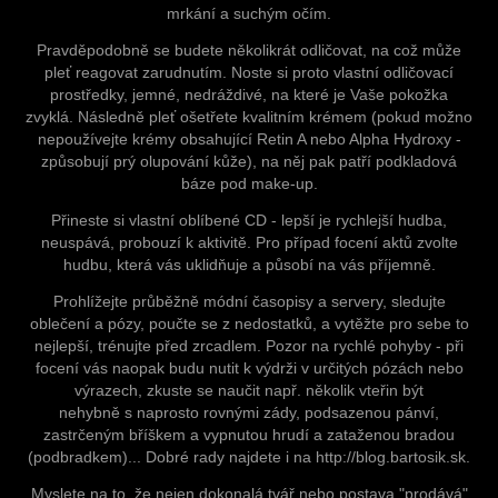
mrkání a suchým očím.
Pravděpodobně se budete několikrát odličovat, na což může
pleť reagovat zarudnutím. Noste si proto vlastní odličovací
prostředky, jemné, nedráždivé, na které je Vaše pokožka
zvyklá. Následně pleť ošetřete kvalitním krémem (pokud možno
nepoužívejte krémy obsahující Retin A nebo Alpha Hydroxy -
způsobují prý olupování kůže), na něj pak patří podkladová
báze pod make-up.
Přineste si vlastní oblíbené CD - lepší je rychlejší hudba,
neuspává, probouzí k aktivitě. Pro případ focení aktů zvolte
hudbu, která vás uklidňuje a působí na vás příjemně.
Prohlížejte průběžně módní časopisy a servery, sledujte
oblečení a pózy, poučte se z nedostatků, a vytěžte pro sebe to
nejlepší, trénujte před zrcadlem. Pozor na rychlé pohyby - při
focení vás naopak budu nutit k výdrži v určitých pózách nebo
výrazech, zkuste se naučit např. několik vteřin být
nehybně s naprosto rovnými zády, podsazenou pánví,
zastrčeným bříškem a vypnutou hrudí a zataženou bradou
(podbradkem)... Dobré rady najdete i na
http://blog.bartosik.sk
.
Myslete na to, že nejen dokonalá tvář nebo postava "prodává"