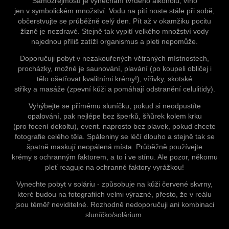
Samozřejmostí je vynechání tvrdého alkoholu, víno
jen v symbolickém množství. Vodu na pití noste stále při sobě,
občerstvujte se průběžně celý den. Pít až v okamžiku pocitu
žízně je nezdravé. Stejně tak vypití velkého množství vody
najednou příliš zatíží organismus a pleti nepomůže.
Doporučuji pobyt v nezakouřených větraných místnostech,
procházky, možné je saunování, plavání (po koupeli obličej i
tělo ošetřovat kvalitními krémy!), vířivky, skotské
střiky a masáže (zpevní kůži a pomáhají odstranění celulitidy).
Vyhýbejte se přímému sluníčku, pokud si neodpustíte
opalování, pak nejlépe bez šperků, šňůrek kolem krku
(pro focení dekoltu), event. naprosto bez plavek, pokud chcete
fotografie celého těla. Spáleniny se léčí dlouho a stejně tak se
špatně maskují neopálená místa. Průběžně používejte
krémy s ochranným faktorem, a to i ve stínu. Ale pozor, někomu
pleť reaguje na ochranné faktory vyrážkou!
Vynechte pobyt v soláriu - způsobuje na kůži červené skvrny,
které budou na fotografiích velmi výrazné, přesto, že v reálu
jsou téměř neviditelné. Rozhodně nedoporučuji ani kombinaci
sluníčko/solárium.