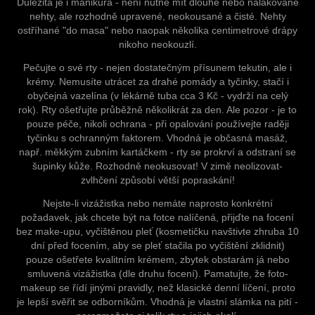
Důležitá je i manikůra - není nutné mít dlouhé nebo nalakované
nehty, ale rozhodně upravené, neokousané a čisté. Nehty
ostříhané "do masa" nebo naopak několika centimetrové drápy
nikoho neokouzlí.
Pečujte o své rty - nejen dostatečným přísunem tekutin, ale i
krémy. Nemusíte utrácet za drahé pomády a tyčinky, stačí i
obyčejná vazelína (v lékárně tuba cca 3 Kč - vydrží na celý
rok). Rty ošetřujte průběžně několikrát za den. Ale pozor - je to
pouze péče, nikoli ochrana - při opalování používejte raději
tyčinku s ochranným faktorem. Vhodná je občasná masáž,
např. měkkým zubním kartáčkem - rty se prokrví a odstraní se
šupinky kůže. Rozhodně neokusovat! V zimě neolizovat-
zvlhčení způsobí větší popraskání!
Nejste-li vizážistka nebo nemáte naprosto konkrétní
požadavek, jak chcete být na fotce nalíčená, přijďte na focení
bez make-upu, vyčištěnou pleť (kosmetičku navštivte zhruba 10
dní před focením, aby se pleť stačila po vyčištění zklidnit)
pouze ošetřete kvalitním krémem, zbytek obstarám já nebo
smluvená vizážistka (dle druhu focení). Pamatujte, že foto-
makeup se řídí jinými pravidly, než klasické denní líčení, proto
je lepší svěřit se odborníkům. Vhodná je vlastní slámka na pití -