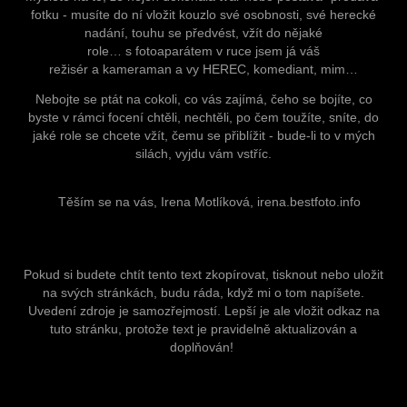
fotku - musíte do ní vložit kouzlo své osobnosti, své herecké
nadání, touhu se předvést, vžít do nějaké
role… s fotoaparátem v ruce jsem já váš
režisér a kameraman a vy HEREC, komediant, mim…
Nebojte se ptát na cokoli, co vás zajímá, čeho se bojíte, co
byste v rámci focení chtěli, nechtěli, po čem toužíte, sníte, do
jaké role se chcete vžít, čemu se přiblížit - bude-li to v mých
silách, vyjdu vám vstříc.
Těším se na vás, Irena Motlíková,
irena.bestfoto.info
Pokud si budete chtít tento text zkopírovat, tisknout nebo uložit
na svých stránkách, budu ráda, když mi o tom napíšete.
Uvedení zdroje je samozřejmostí. Lepší je ale vložit odkaz na
tuto stránku, protože text je pravidelně aktualizován a
doplňován!