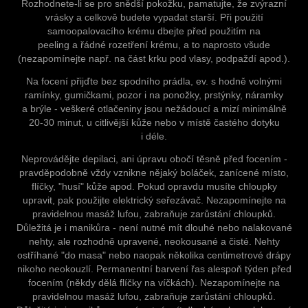
Rozhodnete-li se pro snědší pokožku, pamatujte, že zvýrazní
vrásky a celkově budete vypadat starší. Při použití
samoopalovacího krému dbejte před použitím na
peeling a řádné rozetření krému, a to naprosto všude
(nezapomínejte např. na část krku pod vlasy, podpaždí apod.).
Na focení přijďte bez spodního prádla, ev. s hodně volnými
ramínky, gumičkami, pozor i na ponožky, prstýnky, náramky
a brýle - veškeré otlačeniny jsou nežádoucí a mizí minimálně
20-30 minut, u citlivější kůže nebo v místě častého dotyku
i déle.
Neprovádějte depilaci, ani úpravu obočí těsně před focením -
pravděpodobně vždy vznikne nějaký boláček, zanícené místo,
flíčky, "husí" kůže apod. Pokud opravdu musíte chloupky
upravit, pak použijte elektrický seřezávač. Nezapomínejte na
pravidelnou masáž lufou, zabraňuje zarůstání chloupků.
Důležitá je i manikůra - není nutné mít dlouhé nebo nalakované
nehty, ale rozhodně upravené, neokousané a čisté. Nehty
ostříhané "do masa" nebo naopak několika centimetrové drápy
nikoho neokouzlí. Permanentní barvení řas alespoň týden před
focením (někdy dělá flíčky na víčkách). Nezapomínejte na
pravidelnou masáž lufou, zabraňuje zarůstání chloupků.