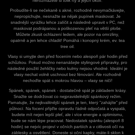
nerozmažete si tolik rty a jejich okolí.
Probudíte-li se nečekaně s akné, rozhodně nevymačkávejte,
nepropichujte, nesnažte se nějak pupínek maskovat. Je
snadnější vyrážku lehce zalíčit a následně upravit v PC, než
maskovat podrápanou a poškozenou pleť na větší ploše.
Můžete zkusit ochlazení ledem, ale pozor na omrzliny,
opatrně a jen lehce chladit! Pomáhá i konopný krém, ev. tea
tree oil.
Vlasy si umyjte den před focením nebo alespoň pár hodin před
schůzkou. Pokud možno nenanášejte stylingové přípravky, pro
následné použití žehličky nebo kulmy nejsou vhodné. Ideální je
vlasy nechat volně uschnout bez fénování. Ale rozhodně
nechoďte spát s mokrou hlavou – vlasy se ničí!
Spánek, spánek, spánek - dostatečně spát je základem krásy.
Snažte se dodržovat co nejpravidelnější spánkový režim.
Pamatujte, že nejkvalitnější spánek je ten, který "zahájíte" před
půlnocí. Na focení přijďte opravdu řádně odpočatá a vyspalá,
budete mít nejen lepší pleť, ale i více energie a optimismu,
bude se nám lépe pracovat. Nedostatek spánku (alespoň 8
hodin) se nejvíc projeví v očních partiích a v citlivosti očí na
záblesky a osvětlení. Doneste si oční kapky, máte-li sklon k