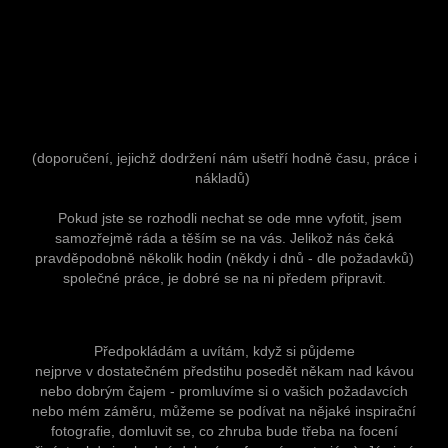
(doporučení, jejichž dodržení nám ušetří hodně času, práce i
nákladů)
Pokud jste se rozhodli nechat se ode mne vyfotit, jsem
samozřejmě ráda a těším se na vás. Jelikož nás čeká
pravděpodobně několik hodin (někdy i dnů - dle požadavků)
společné práce, je dobré se na ni předem připravit.
Předpokládám a uvítám, když si půjdeme
nejprve v dostatečném předstihu posedět někam nad kávou
nebo dobrým čajem - promluvíme si o vašich požadavcích
nebo mém záměru, můžeme se podívat na nějaké inspirační
fotografie, domluvit se, co zhruba bude třeba na focení